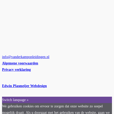
2391 CK Hazerswoude-Dorp
Postadres:
Hugo de Grootstraat 12
2405 VJ Alphen aan den Rijn
Kamer van koophandel nr.:
KVK 65095065
E-mail:
info@vanderkampopleidingen.nl
Algemene voorwaarden
Privacy verklaring
Website ontwikkeld door:
Edwin Plasmeijer Webdesign
Copyright 2025 - van der Kamp Opleidingen
Switch lanquage »
We gebruiken cookies om ervoor te zorgen dat onze website zo soepel
mogelijk draait. Als u doorgaat met het gebruiken van de website, gaan we