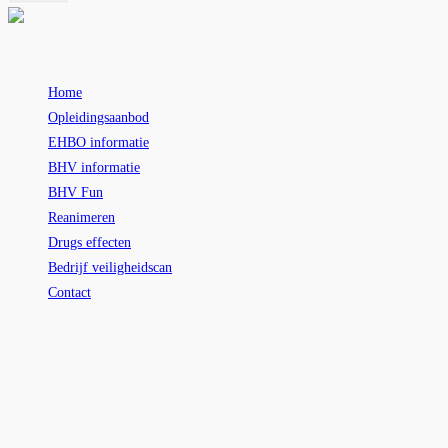
Pagina’s
Home
Opleidingsaanbod
EHBO informatie
BHV informatie
BHV Fun
Reanimeren
Drugs effecten
Bedrijf veiligheidscan
Contact
Contactgegevens
Bezoekadres:
Dorpsstraat 250,
(eerste verdieping, achter de bibliotheek)